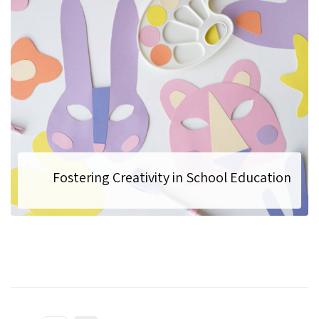
Fostering Creativity in School Education
Creativity is a key element of a well-rounded education for kids. It empowers them to think outside the box, solve problems in innovative ways, and express themselves. School education should prioritize fostering creativity alongside academic subjects. To achieve this, educators can incorporate art, music, and creative writing into the curriculum....
להמשך המאמר