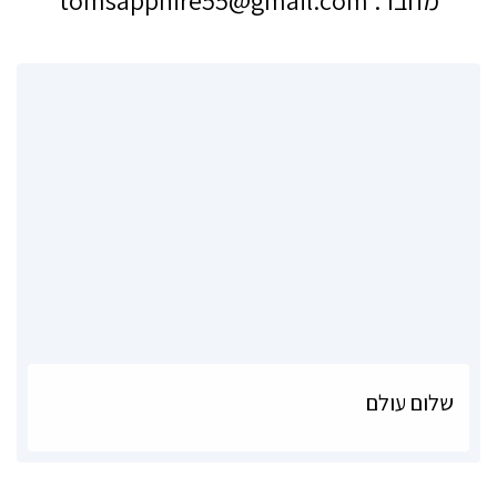
מחבר:
tomsapphire55@gmail.com
תוכניות גפ"ן
ימי שיא
אירועים וסדנאות
גלריית החוויות
אודות
צור קשר
שלום עולם
להכניס טקסט