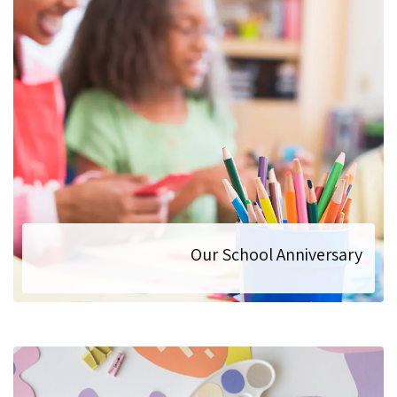
Our School Anniversary
Happy birthday to Smart KIDS! It is unbelievable, but it is our first anniversary! We have been growing, developing and improving our skill during this period. The number of our pupils is increasing and we are happy that you choose us!
להמשך המאמר