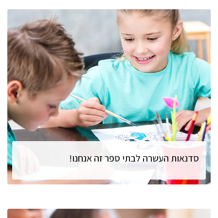
להמשך המאמר
סדנאות העשרה לבתי ספר זה אנחנו!
אנחנו רעבים לידע! אנו מציעים מגוון רחב של פעילויות העשרה בתחומים מגוונים, החל מתיאטרון וספורט אתגרי ועד בינה מלאכותית ומחול. אנו מאמינים כי חשיפה לתחומים מגוונים תורמת להתפתחות אישית, יצירתיות וחשיבה ביקורתית.
להמשך המאמר