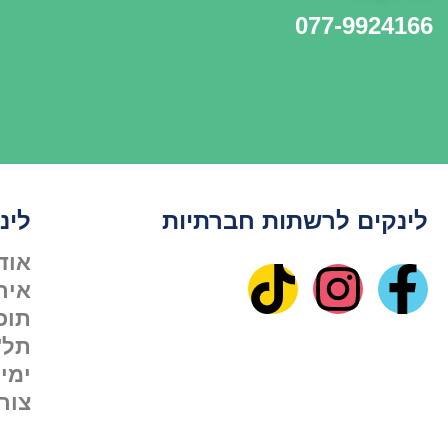
077-9924166
לינקים לרשתות חברתיות
לינ
אוד
איר
תוכנ
תל"
ימי
צור