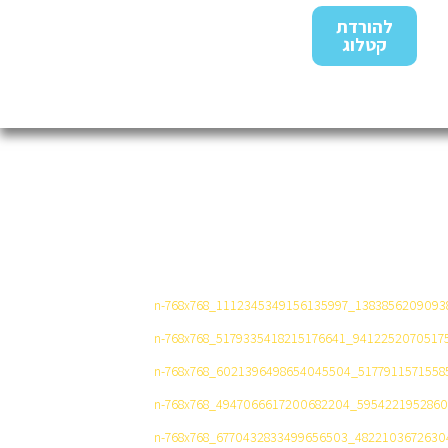
להורדת
קטלוג